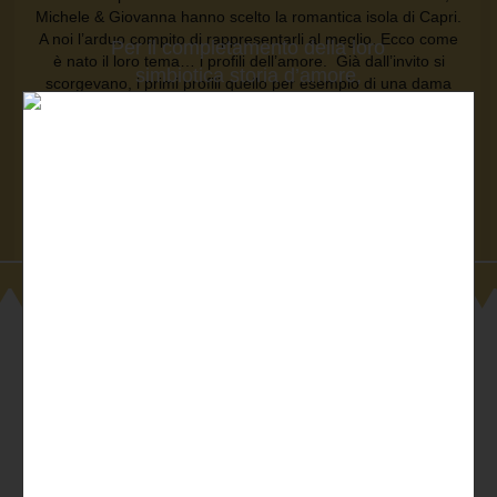
Michele & Giovanna hanno scelto la romantica isola di Capri.
A noi l’arduo compito di rappresentarli al meglio. Ecco come
Per il completamento della loro
è nato il loro tema… i profili dell’amore. Già dall’invito si
simbiotica storia d’amore,
scorgevano, i primi profili quello per esempio di una dama
Michele & Giovanna hanno
d’altri tempi. Il segnaposto, una cornice con volto di donna e
di uomo e non dimentichiamo le delicate candele con
scelto la romantica isola di
cammeo scelte apposta per impreziosire il tavolo
Capri...
confettata.
Michele & Giovanna, il loro amore, i profili del loro
amore, i Faraglioni e Capri.