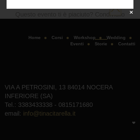
Questo evento ti è piaciuto? Condividilo
Home
Corsi
Workshop
Wedding
Eventi
Storie
Contatti
VIA A PETROSINI, 13 84014 NOCERA
INFERIORE (SA)
Tel.: 3383433338 - 0815171680
email:
info@tinacitarella.it