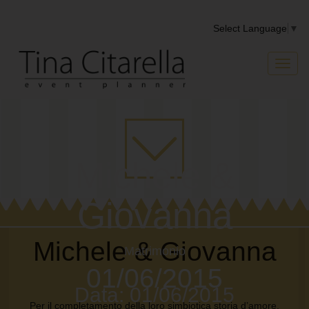
Select Language
▼
Toggl
naviga
Michele &
Giovanna
Michele & Giovanna
Matrimonio
01/06/2015
Data: 01/06/2015
Per il completamento della loro simbiotica storia d’amore,