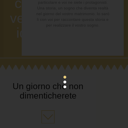
cammino in due
particolare e voi ne siete i protagonisti.
Una storia, un sogno che diventa realtà
verso la luce di un
nel giorno del vostro matrimonio. Io sarò
lì con voi per raccontare questa storia e
per realizzare il vostro sogno.
ideale comune
”
Un giorno che non
dimenticherete